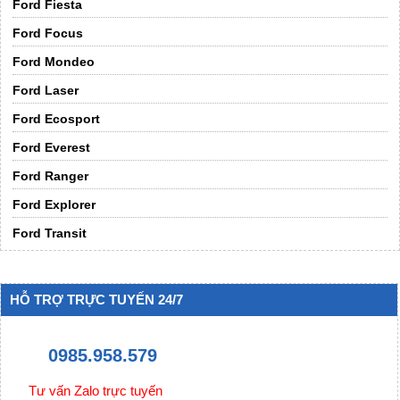
Ford Fiesta
[brief]
Ford Focus
Màu sắc:
[color1]
Ford Mondeo
Ford Laser
:
[color2]
Ford Ecosport
:
[color3]
Ford Everest
:
[color4]
Ford Ranger
Kích cỡ:
Ford Explorer
Số lượng:
Ford Transit
Kho:
[instock status]
HỖ TRỢ TRỰC TUYẾN 24/7
[@order_button]
So sánh
0985.958.579
[photos]
Tư vấn Zalo trực tuyến