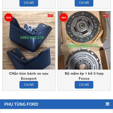
Chi tiết
Chi tiết
CHắn bùn bánh xe sau
Bộ mâm ép + bố li hợp
Ecosport
Focus
Chi tiết
Chi tiết
Mã số:
[code]
PHỤ TÙNG FORD