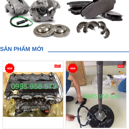
[brief]
Màu sắc:
[color1]
:
[color2]
SẢN PHẨM MỚI
:
[color3]
:
[color4]
Kích cỡ:
Số lượng:
Kho:
[instock status]
[@order_button]
So sánh