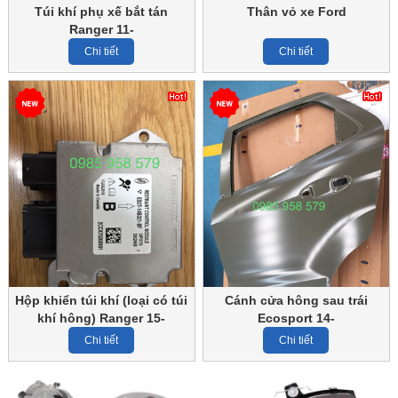
Túi khí phụ xế bắt tán
Thân vỏ xe Ford
Ranger 11-
Chi tiết
Chi tiết
Hộp khiển túi khí (loại có túi
Cánh cửa hông sau trái
khí hông) Ranger 15-
Ecosport 14-
Chi tiết
Chi tiết
Mã số:
[code]