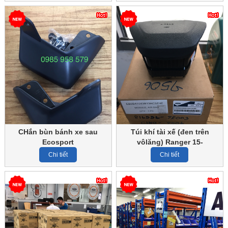
CHắn bùn bánh xe sau
Túi khí tài xế (đen trên
Ecosport
vôlăng) Ranger 15-
Chi tiết
Chi tiết