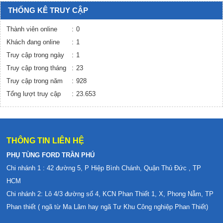
THỐNG KÊ TRUY CẬP
Thành viên online
0
Khách đang online
1
Truy cập trong ngày
1
Truy cập trong tháng
23
Truy cập trong năm
928
Tổng lượt truy cập
23.653
THÔNG TIN LIÊN HỆ
PHỤ TÙNG FORD TRẦN PHÚ
Chi nhánh 1 : 42 đường 5, P Hiệp Bình Chánh, Quận Thủ Đức , TP
HCM
Chi nhánh 2: Lô 4/3 đường số 4, KCN Phan Thiết 1, X, Phong Nẫm, TP
Phan thiết ( ngã từ Ma Lâm hay ngã Tư Khu Công nghiệp Phan Thiết)