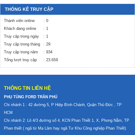
THỐNG KÊ TRUY CẬP
Thành viên online
0
Khách đang online
1
Truy cập trong ngày
1
Truy cập trong tháng
29
Truy cập trong năm
934
Tổng lượt truy cập
23.659
THÔNG TIN LIÊN HỆ
PHỤ TÙNG FORD TRẦN PHÚ
Chi nhánh 1 : 42 đường 5, P Hiệp Bình Chánh, Quận Thủ Đức , TP
HCM
Chi nhánh 2: Lô 4/3 đường số 4, KCN Phan Thiết 1, X, Phong Nẫm, TP
Phan thiết ( ngã từ Ma Lâm hay ngã Tư Khu Công nghiệp Phan Thiết)